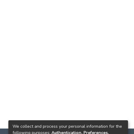
We collect and process your personal information for the
following purposes:
Authentication, Preferences,