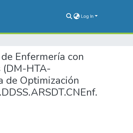
Log In
l de Enfermería con
es (DM-HTA-
ia de Optimización
GM.DDSS.ARSDT.CNEnf.