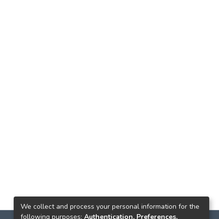
We collect and process your personal information for the
following purposes:
Authentication, Preferences,