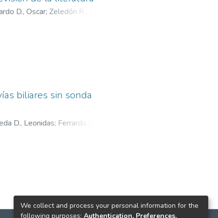
ardo D., Oscar
;
Zeledón R., Javier
;
ías biliares sin sonda
da D., Leonidas
;
Ferrardo D.,
We collect and process your personal information for the
following purposes:
Authentication, Preferences,