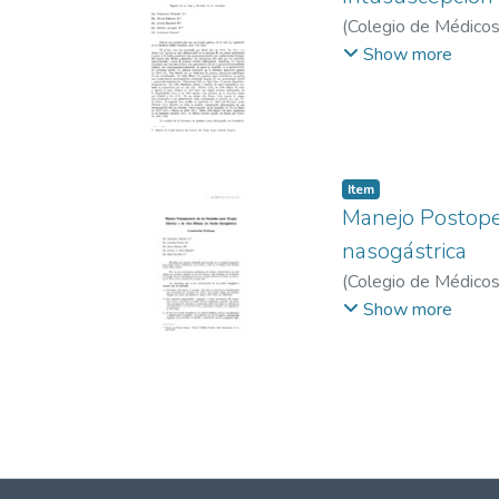
(
Colegio de Médicos
Amador M., Aníbal
;
Show more
Item
Manejo Postopera
nasogástrica
(
Colegio de Médicos
Oscar
;
Coto Chacon,
Show more