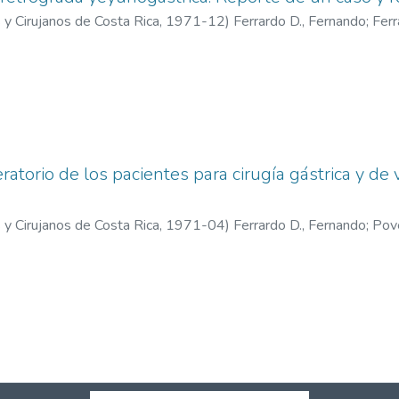
 y Cirujanos de Costa Rica
,
1971-12
)
Ferrardo D., Fernando
;
Ferr
Poveda, Leonidas
torio de los pacientes para cirugía gástrica y de v
 y Cirujanos de Costa Rica
,
1971-04
)
Ferrardo D., Fernando
;
Pove
 Rafael
;
Alvarez A., Isaías