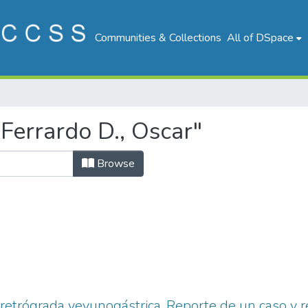
Communities & Collections
All of DSpace
Ferrardo D., Oscar"
Browse
retrógrada yeyunogástrica. Reporte de un caso y rev