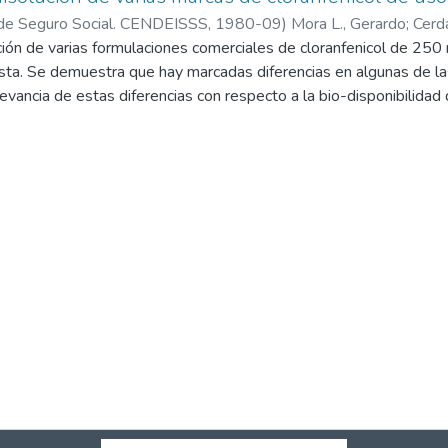
 de Seguro Social. CENDEISSS
,
1980-09
)
Mora L., Gerardo
;
Cerd
ución de varias formulaciones comerciales de cloranfenicol de 25
o S, Veronica
;
Morales V, Sandra
. Se demuestra que hay marcadas diferencias en algunas de las
evancia de estas diferencias con respecto a la bio-disponibilidad d