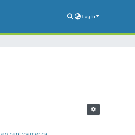
Log In
o en centroamerica