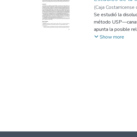
(
Caja Costarricense
López V., José
Se estudió la disol
;
Castr
método USP—canasta
apunta la posible rel
Show more