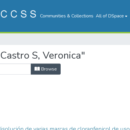
Communities & Collections
All of DSpace
Castro S, Veronica"
Browse
disolución de varias marcas de cloranfenicol de us